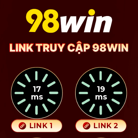
17
19
ms
ms
LINK 1
LINK 2