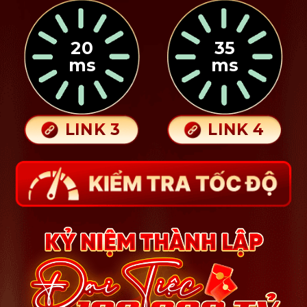
20
35
ms
ms
LINK 3
LINK 4